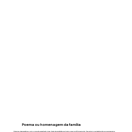
Poema ou homenagem da família
Hoje nos despedimos com o coração apertado, mas cheio de gratidão por tudo o que você foi para nós. Seu amor, sua dedicação e sua presença