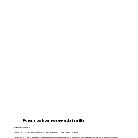
Poema ou homenagem da família
Nota de Falecimento
É com profunda pesar que comunicamos o falecimento de Luzia De Oliveira Cosentino.
Neste momento de dor e saudade, manifestamos nossa solidariedade aos familiares e amigos, desejando que encontrem conforto nas boas